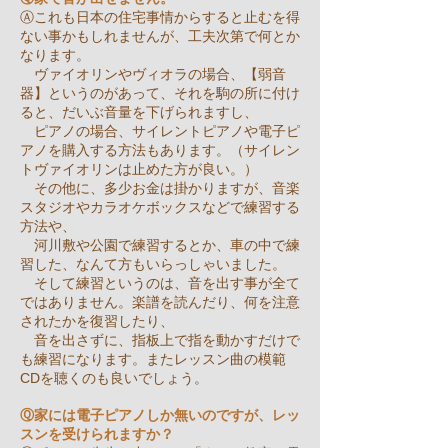
Ⓐこれも日本の住宅事情からすると止むを得
ない事かもしれませんが、工夫次第で何とか
なります。
ヴァイオリンやヴィオラの場合、【弱音
器】というのがあって、それを駒の所に付け
ると、だいぶ音量を下げられますし、
ピアノの場合、サイレントピアノや電子ピ
アノを購入する方法もあります。
（サイレン
トヴァイオリンは止めた方が良い。）
その他に、多少お金は掛かりますが、音楽
スタジオやカラオケボックスなどで練習する
方法や、
河川敷や公園で練習するとか、車の中で練
習した、なんて方もいらっしゃいました。
そして練習というのは、音を出す事が全て
ではありません。楽譜を読んだり、何を注意
されたかを復習したり、
音を出さずに、指板上で指を動かすだけで
も練習になります。またレッスン曲の模範
CDを聴くのも良いでしょう。
Ⓠ家には電子ピアノしか無いのですが、レッ
スンを受けられますか？