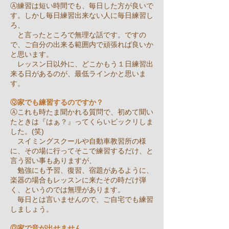
Ⓐ練習は短い時間でも、毎日した方が良いで
す。しかし毎日練習出来ない人に毎日練習し
ろ、
と言ったところで
無理な話です。ですの
で、ご自分の出来る範囲内で頑張れば良いか
と思います。
レッスン日以外に、どこかもう１日練習出
来る日があるのが、最低ラインかと思いま
す。
Ⓠ家でも練習するのですか？
Ⓐこれも時たま聞かれる質問で、初めて聞い
たときは『はぁ？』ってくらいビックリしま
した。(笑)
スイミングスクールや自動車教習所の様
に、その場に行ってそこで練習するだけ、と
言う習い事もありますが、
勉強にも予習、復習、宿題があるように、
楽器の場合もレッスンに来たその時だけ弾
く、というのでは無理があります。
毎日とは言いませんので、ご自宅でも練習
しましょう。
Ⓠ家で音が出せません。