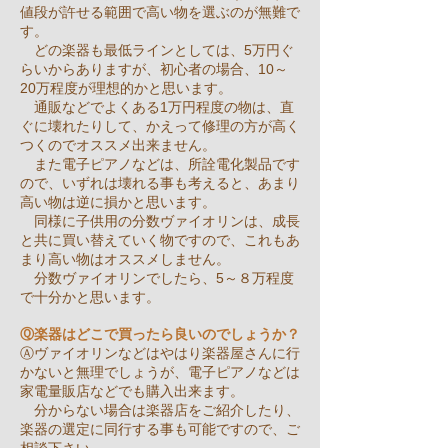
値段が許せる範囲で高い物を選ぶのが無難で
す。
どの楽器も最低ラインとしては、5万円ぐ
らいからありますが、初心者の場合、10～
20万程度が理想的かと思います。
通販などでよくある1万円程度の物は、直
ぐに壊れたりして、かえって修理の方が高く
つくのでオススメ出来ません。
また電子ピアノなどは、所詮電化製品です
ので、いずれは壊れる事も考えると、あまり
高い物は逆に損かと思います。
同様に子供用の分数ヴァイオリンは、成長
と共に買い替えていく物ですので、これもあ
まり高い物はオススメしません。
分数ヴァイオリンでしたら、5～８万程度
で十分かと思います。
Ⓠ楽器はどこで買ったら良いのでしょうか？
Ⓐヴァイオリンなどはやはり楽器屋さんに行
かないと無理でしょうが、電子ピアノなどは
家電量販店などでも購入出来ます。
分からない場合は楽器店をご紹介したり、
楽器の選定に同行する事も可能ですので、ご