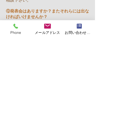
相談下さい。
Ⓠ発表会はありますか？またそれらには出な
ければいけませんか？
Ⓐ発表会は毎年秋に行っております。その
他、春に小さな会場での内輪だけの弾き合い
Phone
メールアドレス
お問い合わせフォーム
会なども行っております。
勿論、参加は任意ですので、強制は致しま
せん。ただ人前に出る事は恥ずかしいです
し、
まだ人に聞かせられるレベル
では無いか
ら、と遠慮する気持ちも分かりますが、上達
していく上では、
とても重要な物ですし、
そこから得られる
物が想像以上に大きいものです。そして何よ
りも楽しい事なのです。
是非、発表会をモチベーションアップにご
活用下さい。
Ⓠレッスン中、保護者は同伴していないとい
けませんか？
Ⓐ小学2年生ぐらいまでは、保護者が同伴さ
れるのが理想的ですが、各御ご家庭の事情も
ありますので、
​お任せ致します。