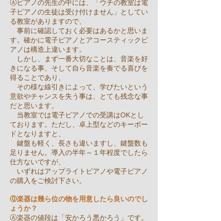
Ⓐピアノの先生の中には、「ウチの教室は電
子ピアノの生徒は受け付けません」としてい
る教室がありますので、
事前に確認しておく必要はあるかと思いま
す。確かに電子ピアノとアコースティックピ
アノは構造上違います。
しかし、まず一番大切なことは、音楽を好
きになる事、そして自ら音楽を奏でる喜びを
得ることであり、
その様な線引きによって、学びたいという
意欲やチャンスを失う事は、とても残念な事
だと思います。
当教室では電子ピアノでの受講はOKとし
ております。
ただし、卓上型などのキーボー
ドとなりますと、
鍵盤も軽く、長さも違いますし、鍵盤数も
足りません。
導入の半年～１年程度でしたら
仕方ないですが、
いずれはアップライトピアノや電子ピアノ
の購入をご検討下さい。
Ⓠ楽器は幾ら位の物を用意したら良いのでし
ょうか？
Ⓐ楽器の値段は「安かろう悪かろう」です。