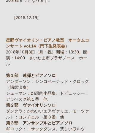
20名様までとなります。
[2018.12.19]
星野ヴァイオリン・ピアノ教室 オータムコ
ンサート vol.14（門下生発表会）
2018年10月8日（月・祝）開場：13:30、開
演：14:00 さいたま市プラザノース ホー
ル
第１部 連弾とピアノソロ
アンダーソン：シンコペーテッド・クロック
（講師演奏）
シューマン：幻想的小品集、ドビュッシー：
アラベスク第１番 他
第２部 ヴァイオリンソロ
ダンクラ：かわいいエアヴァリエ、モーツァ
ルト：コンチェルト第３番 他
第３部 アンサンブルとピアノソロ
ギロック：コサックダンス、悲しいワルツ