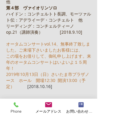
他
第４部 ヴァイオリンソロ
ハイドン：コンチェルトト長調、モーツァル
ト伝：アデライーデ・コンチェルト 他
リーディング：コンチェルティーノ
op.21（講師演奏） [2018.9.10]
オータムコンサートvol.14、無事終了致しま
した。ご来場下さいましたお客様には、
この場をお借りして、御礼申し上げます。来
年のオータムコンサートはいよいよ１５周
年！
2019年10月13日（日）さいたま市プラザノ
ース ホール 開場12:30 開演13:00（予
定）
[2018.10.16]​
Phone
メールアドレス
お問い合わせフォーム
年末年始のお知らせ
２０１７年の営業は１２月２９日（金）まで
となります。
年明けは１月６日（土）からとなります。