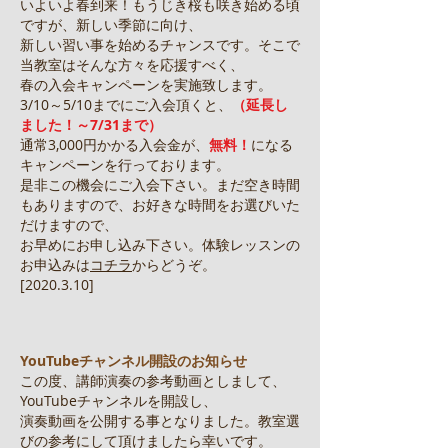
いよいよ春到来！もうじき桜も咲き始める頃
ですが、新しい季節に向け、
新しい習い事を始めるチャンスです。そこで
当教室はそんな方々を応援すべく、
春の入会キャンペーンを実施致します。
3/10～5/10までにご入会頂くと、
（延長し
ました！～7/31まで）
通常3,000円かかる入会金が、
無料！
になる
キャンペーンを行っております。
是非この機会にご入会下さい。まだ空き時間
もありますので、お好きな時間をお選びいた
だけますので、
お早めにお申し込み下さい。体験レッスンの
お申込みは
コチラ
からどうぞ。
[2020.3.10]
YouTubeチャンネル開設のお知らせ
この度、講師演奏の参考動画としまして、
YouTubeチャンネルを開設し、
演奏動画を公開する事となりました。教室選
びの参考にして頂けましたら幸いです。