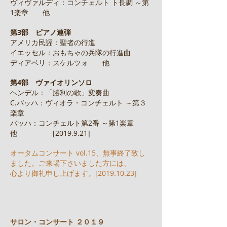
ヴィヴァルディ：コンチェルト ト長調 ～第
1楽章 他
第3部 ピアノ連弾
アメリカ民謡：聖者の行進
イエッセル：おもちゃの兵隊の行進曲
ディアベリ：スケルツォ 他
第4部 ヴァイオリンソロ
ヘンデル：「勝利の歌」変奏曲
C.バッハ：ヴィオラ・コンチェルト ～第３
楽章
バッハ：コンチェルト第2番 ～第1楽章
他 [2019.9.21]
オータムコンサート vol.15、無事終了致し
ました。ご来場下さいました方には、
​心より御礼申し上げます。[2019.10.23]
サロン・コンサート ２０１９