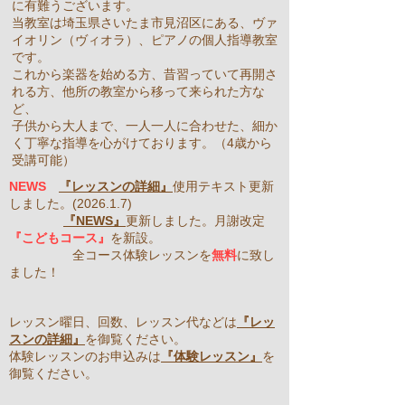
に有難うございます。
当教室は埼玉県さいたま市見沼区にある、ヴァ
イオリン（ヴィオラ）、ピアノの個人指導教室
です。
これから楽器を始める方、昔習っていて再開さ
れる方、他所の教室から移って来られた方な
ど、
子供から大人まで、一人一人に合わせた、細か
く丁寧な指導を心がけております。（4歳から
受講可能）
NEWS
『レッスンの詳細』
使用テキスト更新
しました。(2026.1.7)
『NEWS』
更新しました。月謝改定
『こどもコース』
を新設。
​ 全コース体験レッスンを
無料
に致し
ました！
レッスン曜日、回数、レッスン代などは​
『レッ
スンの詳細』
を御覧ください。
体験レッスンのお申込みは
『体験レッスン』
を
御覧ください。